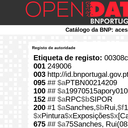
Catálogo da BNP: aces
Registo de autoridade
Etiqueta de registo:
00308c
001
249006
003
http://id.bnportugal.gov.
095
##
$a
PTBN00214209
100
##
$a
19970515apory010
152
##
$a
RPC
$b
SIPOR
200
#1
$a
Sanches,
$b
Rui,
$f
1
$x
Pintura
$x
Exposições
$x
[C
675
##
$a
75Sanches, Rui(08