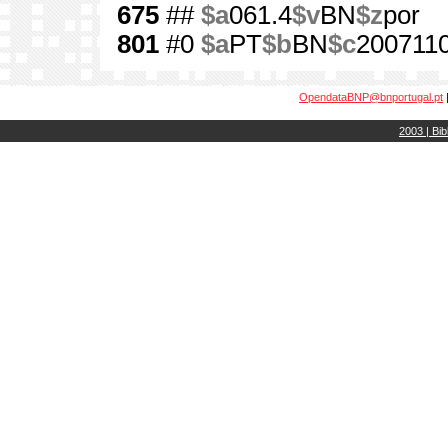
675
##
$a
061.4
$v
BN
$z
por
801
#0
$a
PT
$b
BN
$c
200711
OpendataBNP@bnportugal.pt
2003 | Bib