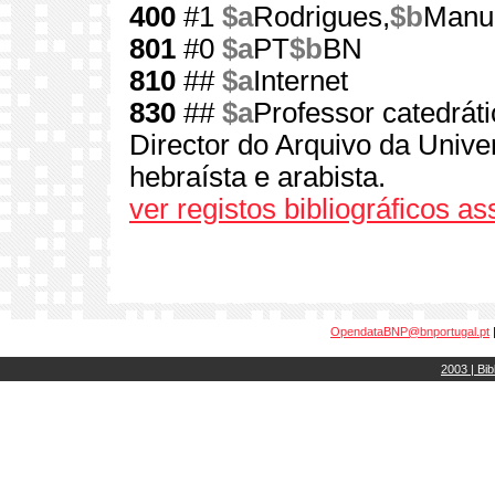
400
#1
$a
Rodrigues,
$b
Manue
801
#0
$a
PT
$b
BN
810
##
$a
Internet
830
##
$a
Professor catedrát
Director do Arquivo da Univ
hebraísta e arabista.
ver registos bibliográficos a
OpendataBNP@bnportugal.pt
2003 | Bib