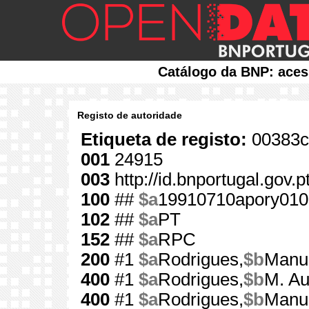
Catálogo da BNP: aces
Registo de autoridade
Etiqueta de registo:
00383c
001
24915
003
http://id.bnportugal.gov.
100
##
$a
19910710apory010
102
##
$a
PT
152
##
$a
RPC
200
#1
$a
Rodrigues,
$b
Manue
400
#1
$a
Rodrigues,
$b
M. Au
400
#1
$a
Rodrigues,
$b
Manu