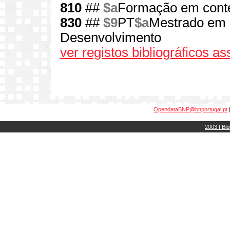
810
##
$a
Formação em conte
830
##
$9
PT
$a
Mestrado em 
Desenvolvimento
ver registos bibliográficos a
OpendataBNP@bnportugal.pt
2003 | Bib