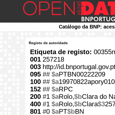
Catálogo da BNP: aces
Registo de autoridade
Etiqueta de registo:
00355n
001
257218
003
http://id.bnportugal.gov.
095
##
$a
PTBN00222209
100
##
$a
19970822apory010
152
##
$a
RPC
200
#1
$a
Rolo,
$b
Clara do N
400
#1
$a
Rolo,
$b
Clara
$3
25
801
#0
$a
PT
$b
BN