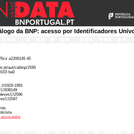
álogo da BNP: acesso por Identificadores Unív
6cx a2200145 45
ov.pt/aut/catbnp/2595
0103 ba0
,
$f
1920-1991
s
$3
938149
Neves
$3
2596
ves
$3
2597
ras.
blicista
os associados