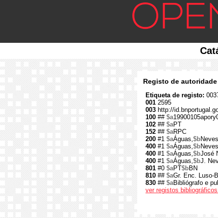
Cat
Registo de autoridade
Etiqueta de registo:
0037
001
2595
003
http://id.bnportugal.g
100
##
$a
19900105apory
102
##
$a
PT
152
##
$a
RPC
200
#1
$a
Águas,
$b
Neves
400
#1
$a
Águas,
$b
Neve
400
#1
$a
Águas,
$b
José 
400
#1
$a
Águas,
$b
J. Ne
801
#0
$a
PT
$b
BN
810
##
$a
Gr. Enc. Luso-B
830
##
$a
Bibliógrafo e pu
ver registos bibliográfic