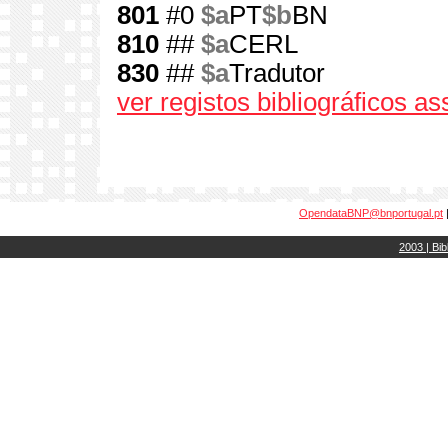
801
#0
$a
PT
$b
BN
810
##
$a
CERL
830
##
$a
Tradutor
ver registos bibliográficos a
OpendataBNP@bnportugal.pt
2003 | Bib