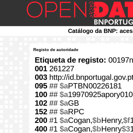
Catálogo da BNP: aces
Registo de autoridade
Etiqueta de registo:
00197n
001
261227
003
http://id.bnportugal.gov.
095
##
$a
PTBN00226181
100
##
$a
19970925apory010
102
##
$a
GB
152
##
$a
RPC
200
#1
$a
Cogan,
$b
Henry,
$f
400
#1
$a
Cogan,
$b
Henry
$3