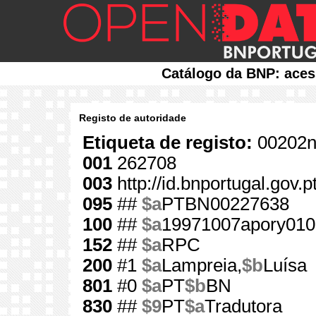
Catálogo da BNP: aces
Registo de autoridade
Etiqueta de registo:
00202n
001
262708
003
http://id.bnportugal.gov.
095
##
$a
PTBN00227638
100
##
$a
19971007apory010
152
##
$a
RPC
200
#1
$a
Lampreia,
$b
Luísa
801
#0
$a
PT
$b
BN
830
##
$9
PT
$a
Tradutora