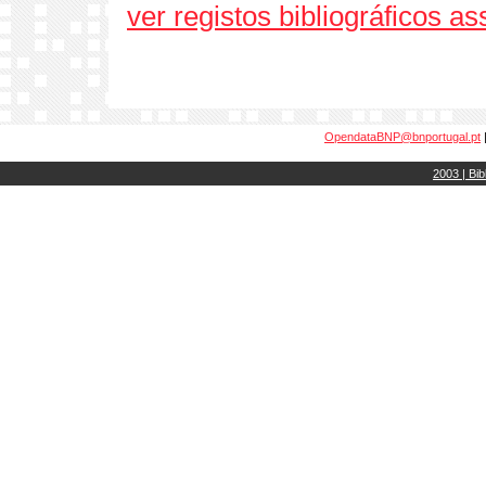
ver registos bibliográficos a
OpendataBNP@bnportugal.pt
2003 | Bib