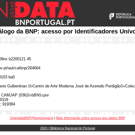
álogo da BNP: acesso por Identificadores Unív
9nx b2200121 45
gov.pt/aut/catbnp/264664
0103 ba0
ste Gulbenkian.
$b
Centro de Arte Moderna José de Azeredo Perdigão
$x
Colec
) CAMJAP (036)
$v
bBN
$z
por
0119
; 919384
OpendataBNP@bnportugal.pt
|
Mais informação sobre acesso aos dados BNP
2003 | Biblioteca Nacional de Portugal