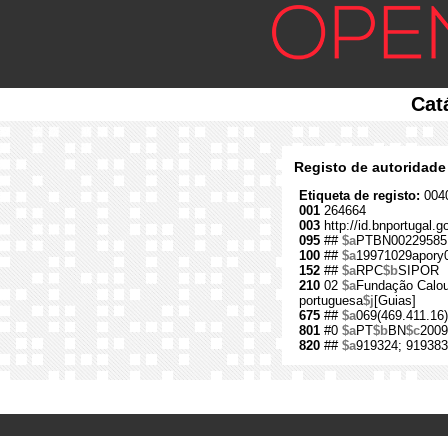
Cat
Registo de autoridade
Etiqueta de registo:
0040
001
264664
003
http://id.bnportugal.
095
##
$a
PTBN00229585
100
##
$a
19971029apory
152
##
$a
RPC
$b
SIPOR
210
02
$a
Fundação Calou
portuguesa
$j
[Guias]
675
##
$a
069(469.411.16
801
#0
$a
PT
$b
BN
$c
2009
820
##
$a
919324; 919383