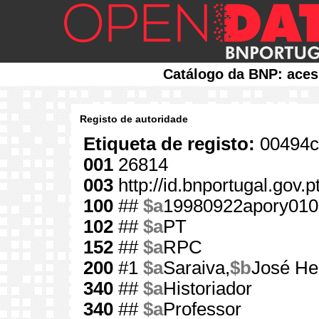
Catálogo da BNP: aces
Registo de autoridade
Etiqueta de registo:
00494c
001
26814
003
http://id.bnportugal.gov.
100
##
$a
19980922apory010
102
##
$a
PT
152
##
$a
RPC
200
#1
$a
Saraiva,
$b
José He
340
##
$a
Historiador
340
##
$a
Professor