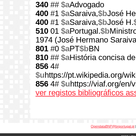
340
##
$a
Advogado
400
#1
$a
Saraiva,
$b
José H
400
#1
$a
Saraiva,
$b
José H.
510
01
$a
Portugal.
$b
Ministr
1974 (José Hermano Saraiva
801
#0
$a
PT
$b
BN
810
##
$a
História concisa de
856
4#
$u
https://pt.wikipedia.org
856
4#
$u
https://viaf.org/en
ver registos bibliográficos a
OpendataBNP@bnportugal.pt