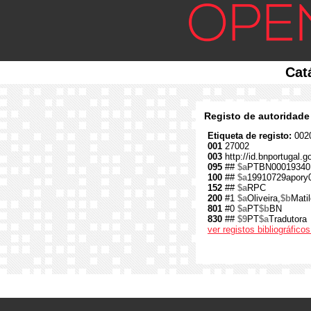
Cat
Registo de autoridade
Etiqueta de registo:
0020
001
27002
003
http://id.bnportugal.g
095
##
$a
PTBN00019340
100
##
$a
19910729apory
152
##
$a
RPC
200
#1
$a
Oliveira,
$b
Mati
801
#0
$a
PT
$b
BN
830
##
$9
PT
$a
Tradutora
ver registos bibliográfic