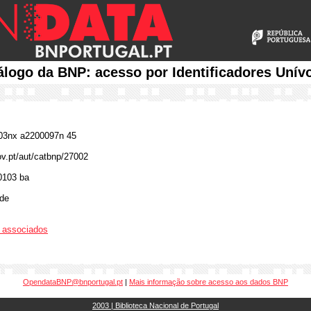
álogo da BNP: acesso por Identificadores Unív
3nx a2200097n 45
ov.pt/aut/catbnp/27002
0103 ba
lde
os associados
OpendataBNP@bnportugal.pt
|
Mais informação sobre acesso aos dados BNP
2003 | Biblioteca Nacional de Portugal