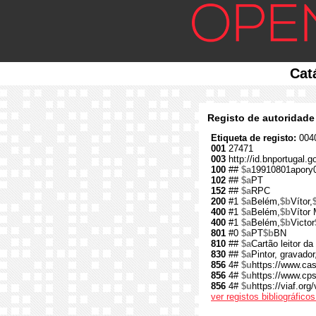
Cat
Registo de autoridade
Etiqueta de registo:
0040
001
27471
003
http://id.bnportugal.g
100
##
$a
19910801apory
102
##
$a
PT
152
##
$a
RPC
200
#1
$a
Belém,
$b
Vítor,
400
#1
$a
Belém,
$b
Vítor
400
#1
$a
Belém,
$b
Victor
801
#0
$a
PT
$b
BN
810
##
$a
Cartão leitor d
830
##
$a
Pintor, gravador
856
4#
$u
https://www.cas
856
4#
$u
https://www.cps.
856
4#
$u
https://viaf.org
ver registos bibliográfic