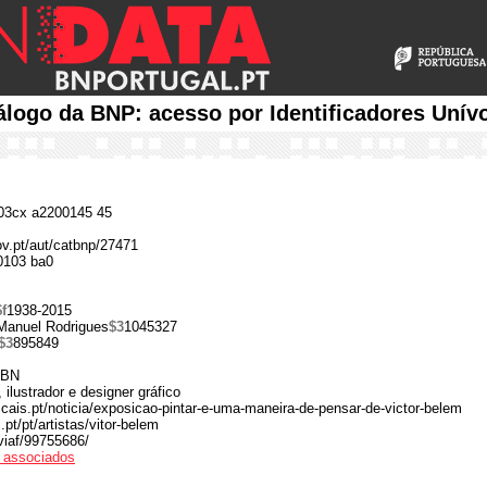
álogo da BNP: acesso por Identificadores Unív
3cx a2200145 45
ov.pt/aut/catbnp/27471
0103 ba0
$f
1938-2015
 Manuel Rodrigues
$3
1045327
$3
895849
a BN
, ilustrador e designer gráfico
cais.pt/noticia/exposicao-pintar-e-uma-maneira-de-pensar-de-victor-belem
pt/pt/artistas/vitor-belem
/viaf/99755686/
os associados