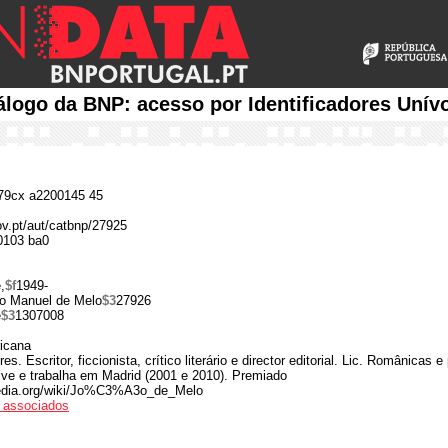
álogo da BNP: acesso por Identificadores Unív
9cx a2200145 45
ov.pt/aut/catbnp/27925
0103 ba0
,
$f
1949-
o Manuel de Melo
$3
27926
e
$3
1307008
ricana
es. Escritor, ficcionista, crítico literário e director editorial. Lic. Românicas 
vive e trabalha em Madrid (2001 e 2010). Premiado
ipedia.org/wiki/Jo%C3%A3o_de_Melo
os associados