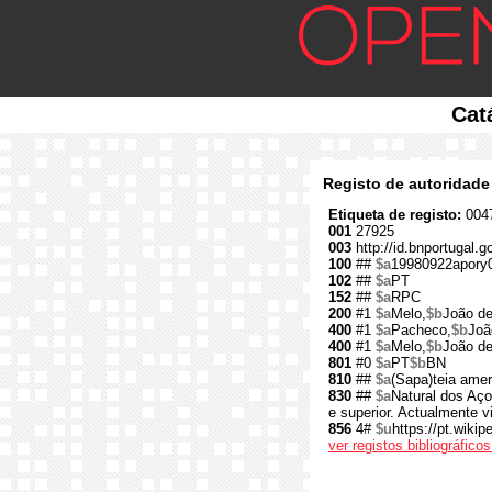
Cat
Registo de autoridade
Etiqueta de registo:
0047
001
27925
003
http://id.bnportugal.g
100
##
$a
19980922apory
102
##
$a
PT
152
##
$a
RPC
200
#1
$a
Melo,
$b
João de
400
#1
$a
Pacheco,
$b
Joã
400
#1
$a
Melo,
$b
João d
801
#0
$a
PT
$b
BN
810
##
$a
(Sapa)teia ame
830
##
$a
Natural dos Açor
e superior. Actualmente 
856
4#
$u
https://pt.wik
ver registos bibliográfic