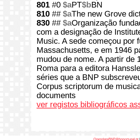
801
#0
$a
PT
$b
BN
810
##
$a
The new Grove dict
830
##
$a
Organização funda
com a designação de Institu
Music. A sede começou por 
Massachusetts, e em 1946 p
mudou de nome. A partir de 
Roma para a editora Hanssler
séries que a BNP subscreveu
Corpus scriptorum de musica
documents
ver registos bibliográficos a
OpendataBNP@bnportugal.pt