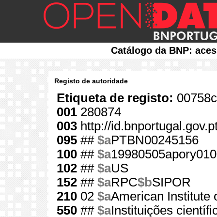
Catálogo da BNP: aces
Registo de autoridade
Etiqueta de registo:
00758c
001
280874
003
http://id.bnportugal.gov.
095
##
$a
PTBN00245156
100
##
$a
19980505apory010
102
##
$a
US
152
##
$a
RPC
$b
SIPOR
210
02
$a
American Institute
550
##
$a
Instituições científi