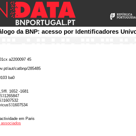
álogo da BNP: acesso por Identificadores Unív
1cx a2200097 45
gov.pt/aut/catbnp/285485
0103 ba0
,
$f
fl. 1652 -1681
$3
1265847
$3
1607532
vicus
$3
1607534
actividade em Paris
os associados