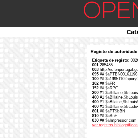
Cat
Registo de autoridade
Etiqueta de registo:
0020
001
285485
003
http://id.bnportugal.
095
##
$a
PTBN00161196
100
##
$a
19951102apory
102
##
$a
FR
152
##
$a
RPC
200
#1
$a
Billaine,
$b
Louis
400
#1
$a
Billaine,
$b
Louis
400
#1
$a
Bilaine,
$b
Louis
400
#1
$a
Billaine,
$b
Ludo
801
#0
$a
PT
$b
BN
810
##
$a
BnF
830
##
$a
Impressor com 
ver registos bibliográfic