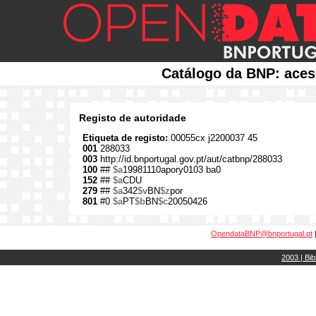
Catálogo da BNP: aces
Registo de autoridade
Etiqueta de registo:
00055cx j2200037 45
001
288033
003
http://id.bnportugal.gov.pt/aut/catbnp/288033
100
##
$a
19981110apory0103 ba0
152
##
$a
CDU
279
##
$a
342
$v
BN
$z
por
801
#0
$a
PT
$b
BN
$c
20050426
OpendataBNP@bnportugal.pt
2003 | Bib