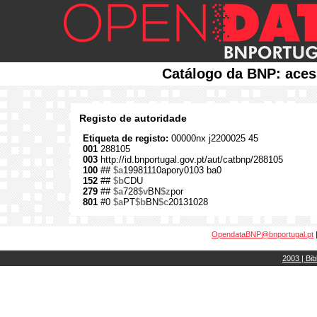
Catálogo da BNP: aces
Registo de autoridade
Etiqueta de registo:
00000nx j2200025 45
001
288105
003
http://id.bnportugal.gov.pt/aut/catbnp/288105
100
##
$a
19981110apory0103 ba0
152
##
$b
CDU
279
##
$a
728
$v
BN
$z
por
801
#0
$a
PT
$b
BN
$c
20131028
OpendataBNP@bnportugal.pt
2003 | Bib