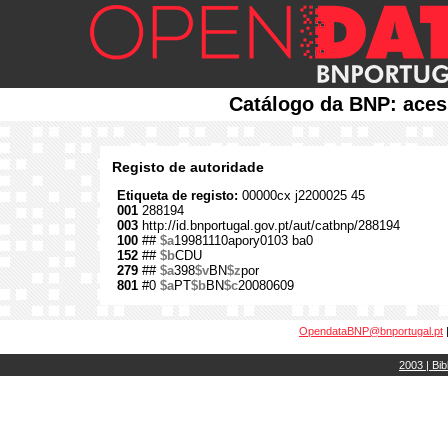
Catálogo da BNP: aces
Registo de autoridade
Etiqueta de registo:
00000cx j2200025 45
001
288194
003
http://id.bnportugal.gov.pt/aut/catbnp/288194
100
##
$a
19981110apory0103 ba0
152
##
$b
CDU
279
##
$a
398
$v
BN
$z
por
801
#0
$a
PT
$b
BN
$c
20080609
OpendataBNP@bnportugal.pt
2003 | Bib