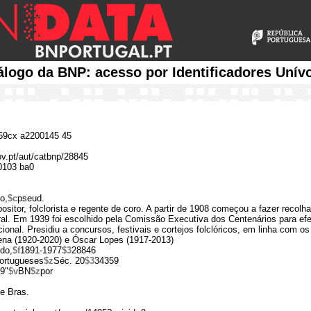
álogo da BNP: acesso por Identificadores Unív
9cx a2200145 45
ov.pt/aut/catbnp/28845
0103 ba0
o,
$c
pseud.
ositor, folclorista e regente de coro. A partir de 1908 começou a fazer recolh
al. Em 1939 foi escolhido pela Comissão Executiva dos Centenários para ef
nacional. Presidiu a concursos, festivais e cortejos folclóricos, em linha com o
ena (1920-2020) e Óscar Lopes (1917-2013)
do,
$f
1891-1977
$3
28846
ortugueses
$z
Séc. 20
$3
34359
9"
$v
BN
$z
por
 e Bras.