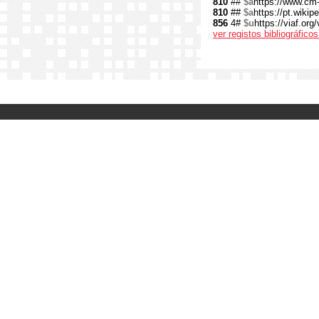
810
##
$a
https://www.cm
810
##
$a
https://pt.wiki
856
4#
$u
https://viaf.org
ver registos bibliográfic