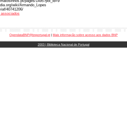
-matosinhos.pt/pages/1495?poi_id=9
pedia.org/wiki/Armando_Lopes
/viaf/40741206/
os associados
OpendataBNP@bnportugal.pt
|
Mais informação sobre acesso aos dados BNP
2003 | Biblioteca Nacional de Portugal