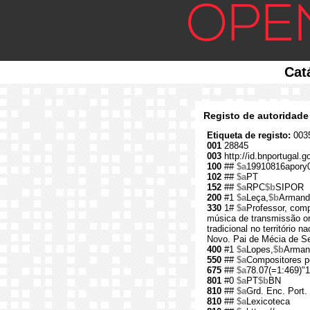
Cat
Registo de autoridade
Etiqueta de registo:
0035
001
28845
003
http://id.bnportugal.g
100
##
$a
19910816apory
102
##
$a
PT
152
##
$a
RPC
$b
SIPOR
200
#1
$a
Leça,
$b
Armand
330
1#
$a
Professor, comp
música de transmissão or
tradicional no território 
Novo. Pai de Mécia de S
400
#1
$a
Lopes,
$b
Arman
550
##
$a
Compositores p
675
##
$a
78.07(=1:469)"1
801
#0
$a
PT
$b
BN
810
##
$a
Grd. Enc. Port.
810
##
$a
Lexicoteca