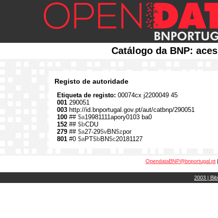
Catálogo da BNP: aces
Registo de autoridade
Etiqueta de registo:
00074cx j2200049 45
001
290051
003
http://id.bnportugal.gov.pt/aut/catbnp/290051
100
##
$a
19981111apory0103 ba0
152
##
$b
CDU
279
##
$a
27-29
$v
BN
$z
por
801
#0
$a
PT
$b
BN
$c
20181127
OpendataBNP@bnportugal.pt
2003 | Bib