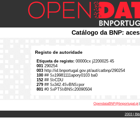
Catálogo da BNP: aces
Registo de autoridade
Etiqueta de registo:
00000cx j2200025 45
001
290254
003
http://id.bnportugal.gov.pt/aut/catbnp/290254
100
##
$a
19981111apory0103 ba0
152
##
$b
CDU
279
##
$a
342.4
$v
BN
$z
por
801
#0
$a
PT
$b
BN
$c
20090504
OpendataBNP@bnportugal.pt
2003 | Bib