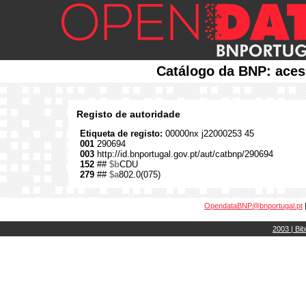
Catálogo da BNP: aces
Registo de autoridade
Etiqueta de registo:
00000nx j22000253 45
001
290694
003
http://id.bnportugal.gov.pt/aut/catbnp/290694
152
##
$b
CDU
279
##
$a
802.0(075)
OpendataBNP@bnportugal.pt
2003 | Bib