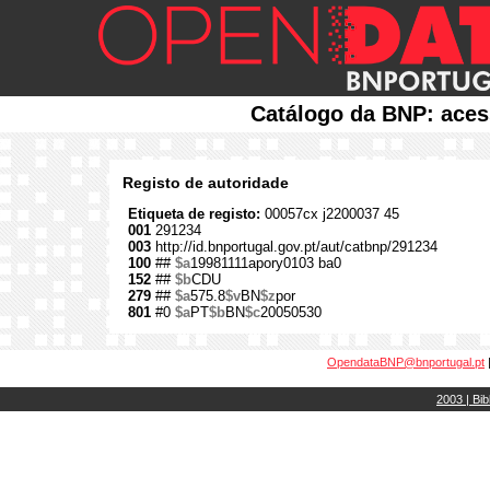
Catálogo da BNP: aces
Registo de autoridade
Etiqueta de registo:
00057cx j2200037 45
001
291234
003
http://id.bnportugal.gov.pt/aut/catbnp/291234
100
##
$a
19981111apory0103 ba0
152
##
$b
CDU
279
##
$a
575.8
$v
BN
$z
por
801
#0
$a
PT
$b
BN
$c
20050530
OpendataBNP@bnportugal.pt
2003 | Bib