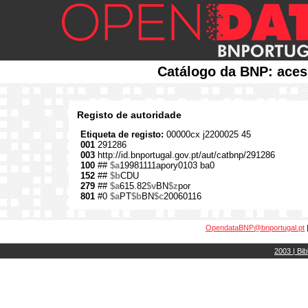
Catálogo da BNP: aces
Registo de autoridade
Etiqueta de registo:
00000cx j2200025 45
001
291286
003
http://id.bnportugal.gov.pt/aut/catbnp/291286
100
##
$a
19981111apory0103 ba0
152
##
$b
CDU
279
##
$a
615.82
$v
BN
$z
por
801
#0
$a
PT
$b
BN
$c
20060116
OpendataBNP@bnportugal.pt
2003 | Bib