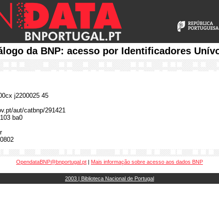
álogo da BNP: acesso por Identificadores Unív
0cx j2200025 45
gov.pt/aut/catbnp/291421
103 ba0
r
0802
OpendataBNP@bnportugal.pt
|
Mais informação sobre acesso aos dados BNP
2003 | Biblioteca Nacional de Portugal