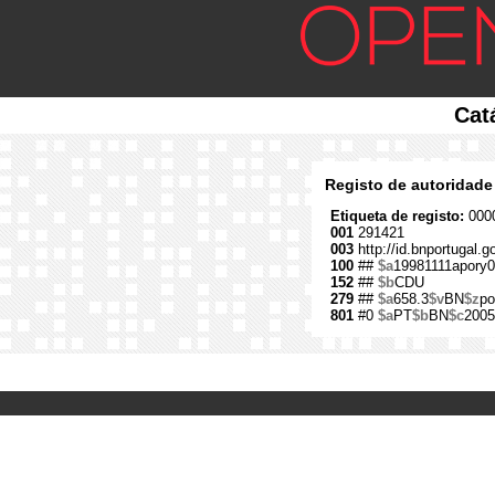
Cat
Registo de autoridade
Etiqueta de registo:
0000
001
291421
003
http://id.bnportugal.
100
##
$a
19981111apory0
152
##
$b
CDU
279
##
$a
658.3
$v
BN
$z
po
801
#0
$a
PT
$b
BN
$c
2005