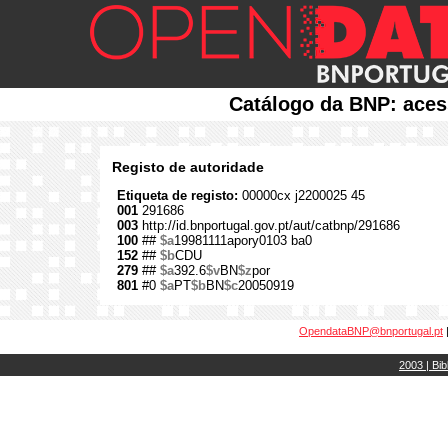
Catálogo da BNP: aces
Registo de autoridade
Etiqueta de registo:
00000cx j2200025 45
001
291686
003
http://id.bnportugal.gov.pt/aut/catbnp/291686
100
##
$a
19981111apory0103 ba0
152
##
$b
CDU
279
##
$a
392.6
$v
BN
$z
por
801
#0
$a
PT
$b
BN
$c
20050919
OpendataBNP@bnportugal.pt
2003 | Bib