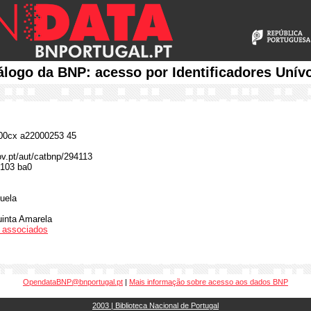
álogo da BNP: acesso por Identificadores Unív
0cx a22000253 45
ov.pt/aut/catbnp/294113
103 ba0
uela
uinta Amarela
os associados
OpendataBNP@bnportugal.pt
|
Mais informação sobre acesso aos dados BNP
2003 | Biblioteca Nacional de Portugal