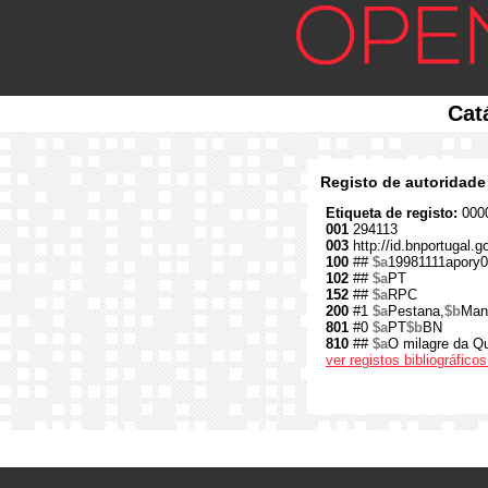
Cat
Registo de autoridade
Etiqueta de registo:
0000
001
294113
003
http://id.bnportugal.g
100
##
$a
19981111apory0
102
##
$a
PT
152
##
$a
RPC
200
#1
$a
Pestana,
$b
Man
801
#0
$a
PT
$b
BN
810
##
$a
O milagre da Q
ver registos bibliográfic