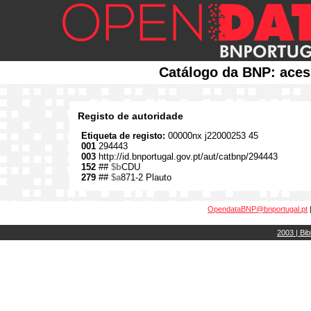
Catálogo da BNP: aces
Registo de autoridade
Etiqueta de registo:
00000nx j22000253 45
001
294443
003
http://id.bnportugal.gov.pt/aut/catbnp/294443
152
##
$b
CDU
279
##
$a
871-2 Plauto
OpendataBNP@bnportugal.pt
2003 | Bib