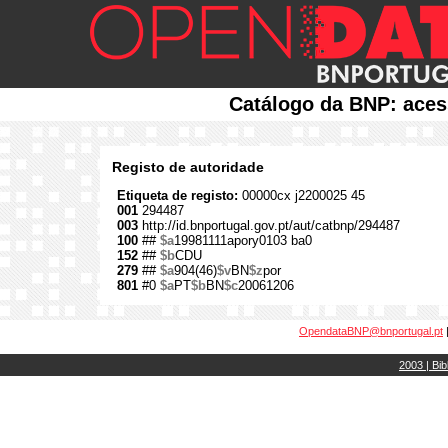
Catálogo da BNP: aces
Registo de autoridade
Etiqueta de registo:
00000cx j2200025 45
001
294487
003
http://id.bnportugal.gov.pt/aut/catbnp/294487
100
##
$a
19981111apory0103 ba0
152
##
$b
CDU
279
##
$a
904(46)
$v
BN
$z
por
801
#0
$a
PT
$b
BN
$c
20061206
OpendataBNP@bnportugal.pt
2003 | Bib