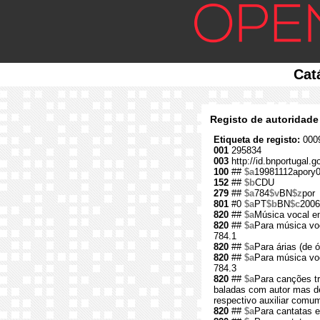
Cat
Registo de autoridade
Etiqueta de registo:
0009
001
295834
003
http://id.bnportugal.
100
##
$a
19981112apory
152
##
$b
CDU
279
##
$a
784
$v
BN
$z
por
801
#0
$a
PT
$b
BN
$c
2006
820
##
$a
Música vocal e
820
##
$a
Para música vo
784.1
820
##
$a
Para árias (de 
820
##
$a
Para música voc
784.3
820
##
$a
Para canções tr
baladas com autor mas de
respectivo auxiliar comum
820
##
$a
Para cantatas e