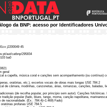
álogo da BNP: acesso por Identificadores Unív
1cx j2200049 45
gov.pt/aut/catbnp/295834
0103 ba0
0821
m geral
cal a capella, música coral e canções sem acompanhamento (ou contínuo) 
óperas, oratórias, etc.), excertos vocais de obras mais longas USE 784.2
al de câmara, modinhas, canzonetas, árias, romanzas, canções, baladas, li
adicionais (de recolha popular, por princípio sem autor). Canções folclóricas
 tradição popular (fado, blues, tango, morna, canção napolitana, marinares
 de nacionalidade. (Ex.: 784.4(=1:469) Fado)
 oratórias profanas USE 784.5