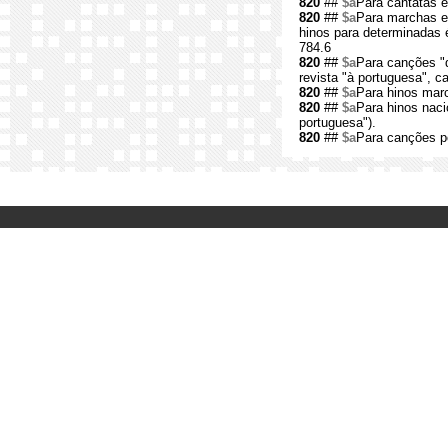
820
##
$a
Para cantatas e
820
##
$a
Para marchas e
hinos para determinadas 
784.6
820
##
$a
Para canções "d
revista "à portuguesa", c
820
##
$a
Para hinos marc
820
##
$a
Para hinos naci
portuguesa").
820
##
$a
Para canções p