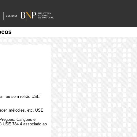
ocos
com ou sem refrão USE
eder, mélodies, etc. USE
. Pregões. Canções e
ca) USE 784.4 associado ao