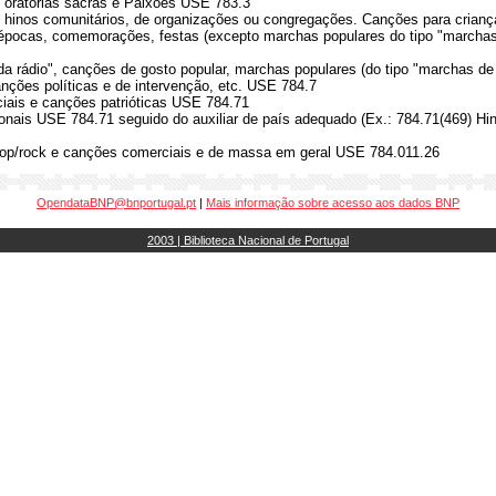
 oratórias sacras e Paixões USE 783.3
 hinos comunitários, de organizações ou congregações. Canções para crian
épocas, comemorações, festas (excepto marchas populares do tipo "marchas
a rádio", canções de gosto popular, marchas populares (do tipo "marchas de
anções políticas e de intervenção, etc. USE 784.7
iais e canções patrióticas USE 784.71
onais USE 784.71 seguido do auxiliar de país adequado (Ex.: 784.71(469) Hin
op/rock e canções comerciais e de massa em geral USE 784.011.26
OpendataBNP@bnportugal.pt
|
Mais informação sobre acesso aos dados BNP
2003 | Biblioteca Nacional de Portugal