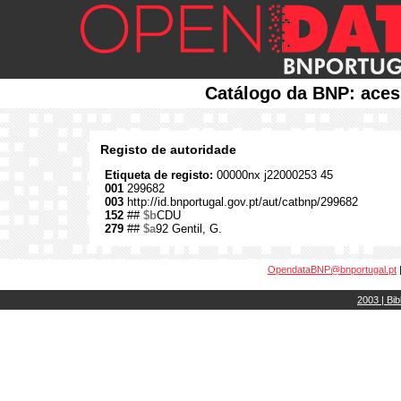
Catálogo da BNP: aces
Registo de autoridade
Etiqueta de registo:
00000nx j22000253 45
001
299682
003
http://id.bnportugal.gov.pt/aut/catbnp/299682
152
##
$b
CDU
279
##
$a
92 Gentil, G.
OpendataBNP@bnportugal.pt
2003 | Bib