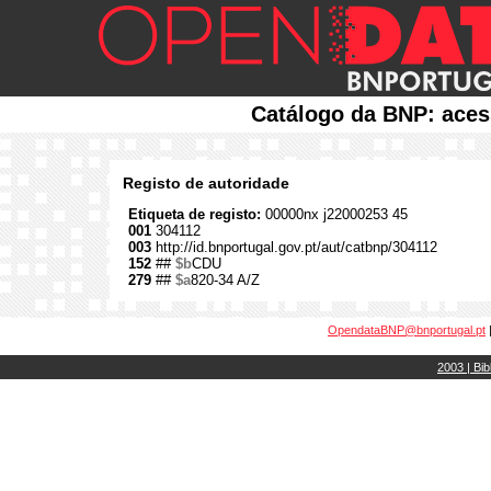
Catálogo da BNP: aces
Registo de autoridade
Etiqueta de registo:
00000nx j22000253 45
001
304112
003
http://id.bnportugal.gov.pt/aut/catbnp/304112
152
##
$b
CDU
279
##
$a
820-34 A/Z
OpendataBNP@bnportugal.pt
2003 | Bib