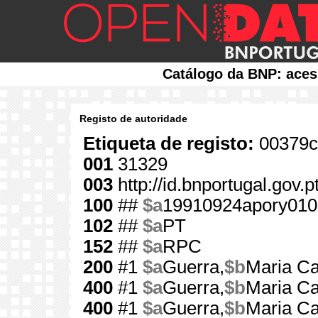
Catálogo da BNP: aces
Registo de autoridade
Etiqueta de registo:
00379c
001
31329
003
http://id.bnportugal.gov.
100
##
$a
19910924apory010
102
##
$a
PT
152
##
$a
RPC
200
#1
$a
Guerra,
$b
Maria Ca
400
#1
$a
Guerra,
$b
Maria Ca
400
#1
$a
Guerra,
$b
Maria Ca