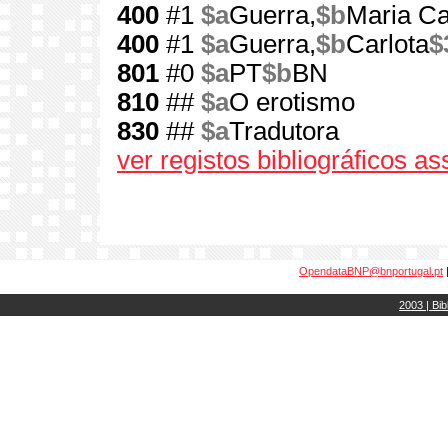
400
#1
$a
Guerra,
$b
Maria Ca
400
#1
$a
Guerra,
$b
Carlota
$
801
#0
$a
PT
$b
BN
810
##
$a
O erotismo
830
##
$a
Tradutora
ver registos bibliográficos a
OpendataBNP@bnportugal.pt
2003 | Bib