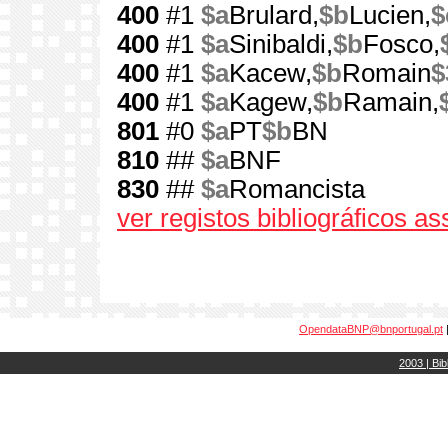
400
#1
$a
Brulard,
$b
Lucien,
$
400
#1
$a
Sinibaldi,
$b
Fosco,
400
#1
$a
Kacew,
$b
Romain
$
400
#1
$a
Kagew,
$b
Ramain,
801
#0
$a
PT
$b
BN
810
##
$a
BNF
830
##
$a
Romancista
ver registos bibliográficos a
OpendataBNP@bnportugal.pt
2003 | Bib