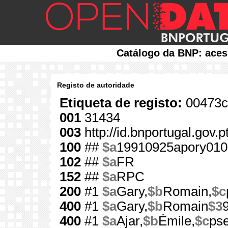
Catálogo da BNP: aces
Registo de autoridade
Etiqueta de registo:
00473c
001
31434
003
http://id.bnportugal.gov.
100
##
$a
19910925apory010
102
##
$a
FR
152
##
$a
RPC
200
#1
$a
Gary,
$b
Romain,
$c
400
#1
$a
Gary,
$b
Romain
$3
400
#1
$a
Ajar,
$b
Émile,
$c
ps