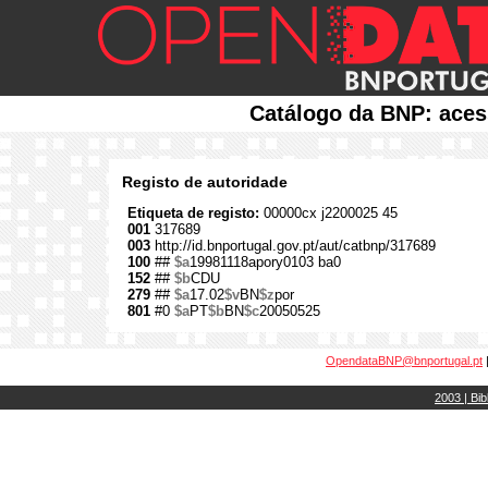
Catálogo da BNP: aces
Registo de autoridade
Etiqueta de registo:
00000cx j2200025 45
001
317689
003
http://id.bnportugal.gov.pt/aut/catbnp/317689
100
##
$a
19981118apory0103 ba0
152
##
$b
CDU
279
##
$a
17.02
$v
BN
$z
por
801
#0
$a
PT
$b
BN
$c
20050525
OpendataBNP@bnportugal.pt
2003 | Bib