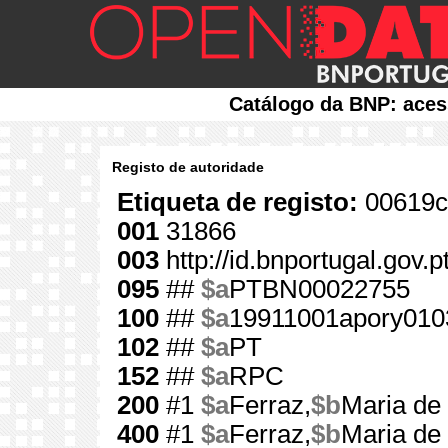
Catálogo da BNP: aces
Registo de autoridade
Etiqueta de registo:
00619c
001
31866
003
http://id.bnportugal.gov.
095
##
$a
PTBN00022755
100
##
$a
19911001apory010
102
##
$a
PT
152
##
$a
RPC
200
#1
$a
Ferraz,
$b
Maria de 
400
#1
$a
Ferraz,
$b
Maria de