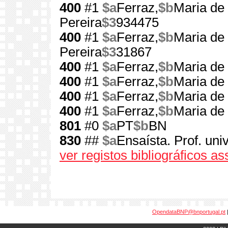
400
#1
$a
Ferraz,
$b
Maria de
Pereira
$3
934475
400
#1
$a
Ferraz,
$b
Maria de
Pereira
$3
31867
400
#1
$a
Ferraz,
$b
Maria de
400
#1
$a
Ferraz,
$b
Maria de
400
#1
$a
Ferraz,
$b
Maria de
400
#1
$a
Ferraz,
$b
Maria de
801
#0
$a
PT
$b
BN
830
##
$a
Ensaísta. Prof. univ
ver registos bibliográficos a
OpendataBNP@bnportugal.pt