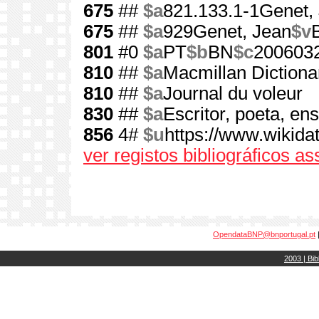
675
##
$a
821.133.1-1Genet,
675
##
$a
929Genet, Jean
$v
801
#0
$a
PT
$b
BN
$c
200603
810
##
$a
Macmillan Dictiona
810
##
$a
Journal du voleur
830
##
$a
Escritor, poeta, ens
856
4#
$u
https://www.wikida
ver registos bibliográficos a
OpendataBNP@bnportugal.pt
2003 | Bib