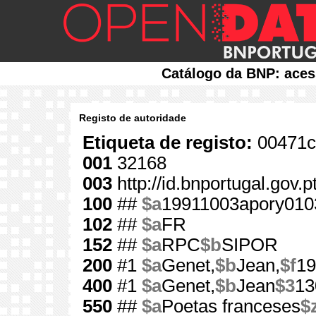
Catálogo da BNP: aces
Registo de autoridade
Etiqueta de registo:
00471c
001
32168
003
http://id.bnportugal.gov.
100
##
$a
19911003apory010
102
##
$a
FR
152
##
$a
RPC
$b
SIPOR
200
#1
$a
Genet,
$b
Jean,
$f
19
400
#1
$a
Genet,
$b
Jean
$3
13
550
##
$a
Poetas franceses
$