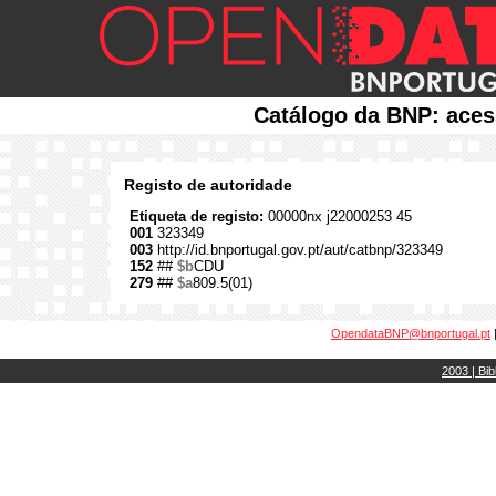
Catálogo da BNP: aces
Registo de autoridade
Etiqueta de registo:
00000nx j22000253 45
001
323349
003
http://id.bnportugal.gov.pt/aut/catbnp/323349
152
##
$b
CDU
279
##
$a
809.5(01)
OpendataBNP@bnportugal.pt
2003 | Bib