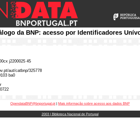
álogo da BNP: acesso por Identificadores Unív
0cx j2200025 45
gov.pt/aut/catbnp/325778
0103 ba0
r
0722
OpendataBNP@bnportugal.pt
|
Mais informação sobre acesso aos dados BNP
2003 | Biblioteca Nacional de Portugal