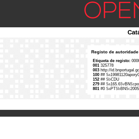
Cat
Registo de autoridade
Etiqueta de registo:
0000
001
325778
003
http://id.bnportugal.
100
##
$a
19981120apory
152
##
$b
CDU
279
##
$a
165.6
$v
BN
$z
po
801
#0
$a
PT
$b
BN
$c
2005