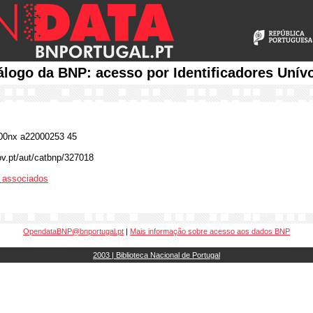
álogo da BNP: acesso por Identificadores Unív
0nx a22000253 45
gov.pt/aut/catbnp/327018
os associados
OpendataBNP@bnportugal.pt
|
Mais informação sobre acesso aos dados BNP
2003 | Biblioteca Nacional de Portugal