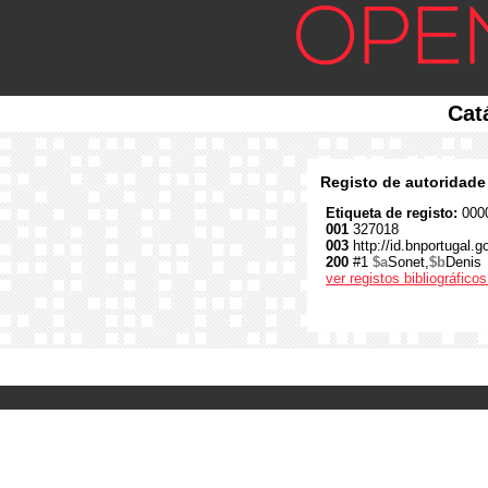
Cat
Registo de autoridade
Etiqueta de registo:
0000
001
327018
003
http://id.bnportugal.
200
#1
$a
Sonet,
$b
Denis
ver registos bibliográfic