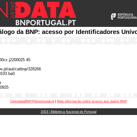
álogo da BNP: acesso por Identificadores Unív
0cx j2200025 45
gov.pt/aut/catbnp/328266
0103 ba0
r
0925
OpendataBNP@bnportugal.pt
|
Mais informação sobre acesso aos dados BNP
2003 | Biblioteca Nacional de Portugal