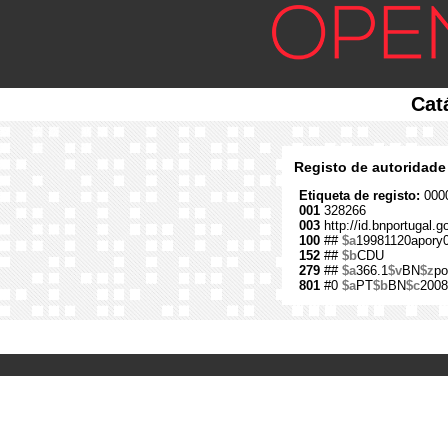
Cat
Registo de autoridade
Etiqueta de registo:
0000
001
328266
003
http://id.bnportugal.
100
##
$a
19981120apory
152
##
$b
CDU
279
##
$a
366.1
$v
BN
$z
po
801
#0
$a
PT
$b
BN
$c
2008