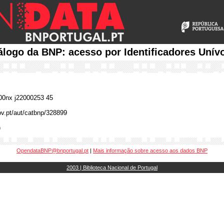
álogo da BNP: acesso por Identificadores Unív
0nx j22000253 45
gov.pt/aut/catbnp/328899
)
OpendataBNP@bnportugal.pt
|
Mais informação sobre acesso aos dados BNP
2003 | Biblioteca Nacional de Portugal