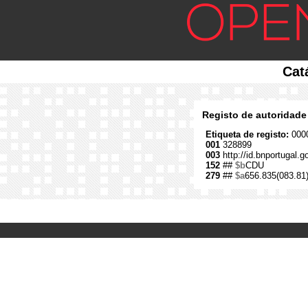
Cat
Registo de autoridade
Etiqueta de registo:
0000
001
328899
003
http://id.bnportugal.
152
##
$b
CDU
279
##
$a
656.835(083.81