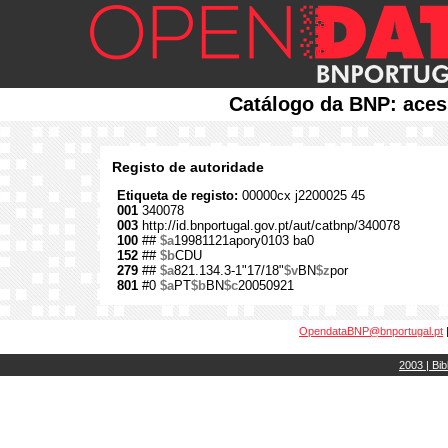
Catálogo da BNP: aces
Registo de autoridade
Etiqueta de registo:
00000cx j2200025 45
001
340078
003
http://id.bnportugal.gov.pt/aut/catbnp/340078
100
##
$a
19981121apory0103 ba0
152
##
$b
CDU
279
##
$a
821.134.3-1"17/18"
$v
BN
$z
por
801
#0
$a
PT
$b
BN
$c
20050921
OpendataBNP@bnportugal.pt
2003 | Bib