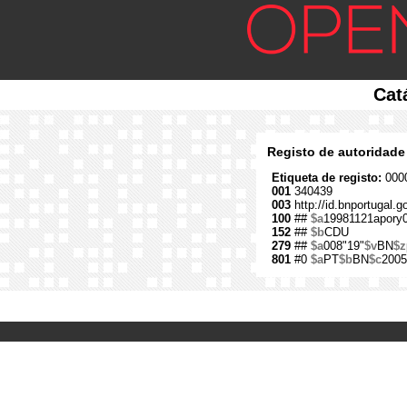
Cat
Registo de autoridade
Etiqueta de registo:
0000
001
340439
003
http://id.bnportugal.
100
##
$a
19981121apory
152
##
$b
CDU
279
##
$a
008"19"
$v
BN
$z
801
#0
$a
PT
$b
BN
$c
2005