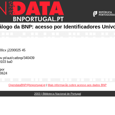
álogo da BNP: acesso por Identificadores Unív
0cx j2200025 45
gov.pt/aut/catbnp/340439
0103 ba0
por
0624
OpendataBNP@bnportugal.pt
|
Mais informação sobre acesso aos dados BNP
2003 | Biblioteca Nacional de Portugal