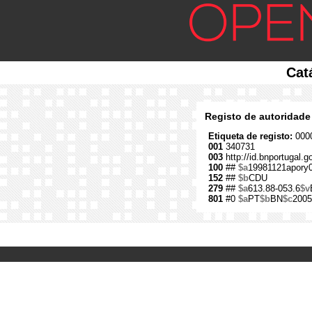
Cat
Registo de autoridade
Etiqueta de registo:
0000
001
340731
003
http://id.bnportugal.
100
##
$a
19981121apory
152
##
$b
CDU
279
##
$a
613.88-053.6
$v
801
#0
$a
PT
$b
BN
$c
2005