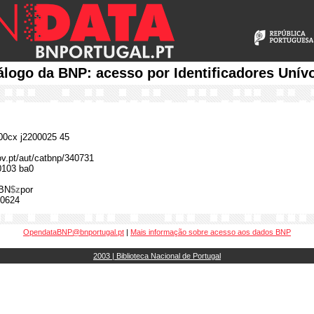
álogo da BNP: acesso por Identificadores Unív
0cx j2200025 45
gov.pt/aut/catbnp/340731
0103 ba0
BN
$z
por
0624
OpendataBNP@bnportugal.pt
|
Mais informação sobre acesso aos dados BNP
2003 | Biblioteca Nacional de Portugal