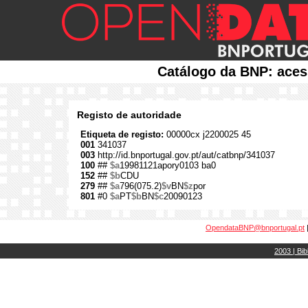
Catálogo da BNP: aces
Registo de autoridade
Etiqueta de registo:
00000cx j2200025 45
001
341037
003
http://id.bnportugal.gov.pt/aut/catbnp/341037
100
##
$a
19981121apory0103 ba0
152
##
$b
CDU
279
##
$a
796(075.2)
$v
BN
$z
por
801
#0
$a
PT
$b
BN
$c
20090123
OpendataBNP@bnportugal.pt
2003 | Bib