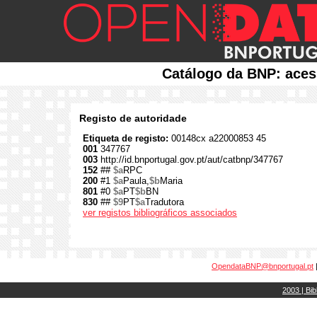
Catálogo da BNP: aces
Registo de autoridade
Etiqueta de registo:
00148cx a22000853 45
001
347767
003
http://id.bnportugal.gov.pt/aut/catbnp/347767
152
##
$a
RPC
200
#1
$a
Paula,
$b
Maria
801
#0
$a
PT
$b
BN
830
##
$9
PT
$a
Tradutora
ver registos bibliográficos associados
OpendataBNP@bnportugal.pt
2003 | Bib