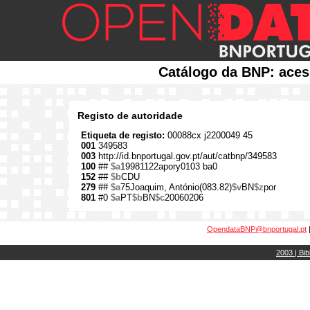
Catálogo da BNP: aces
Registo de autoridade
Etiqueta de registo:
00088cx j2200049 45
001
349583
003
http://id.bnportugal.gov.pt/aut/catbnp/349583
100
##
$a
19981122apory0103 ba0
152
##
$b
CDU
279
##
$a
75Joaquim, António(083.82)
$v
BN
$z
por
801
#0
$a
PT
$b
BN
$c
20060206
OpendataBNP@bnportugal.pt
2003 | Bib