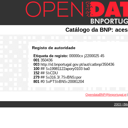
Catálogo da BNP: aces
Registo de autoridade
Etiqueta de registo:
00000cx j2200025 45
001
350436
003
http://id.bnportugal.gov.pt/aut/catbnp/350436
100
##
$a
19981122apory0103 ba0
152
##
$b
CDU
279
##
$a
316.3/.7
$v
BN
$z
por
801
#0
$a
PT
$b
BN
$c
20081204
OpendataBNP@bnportugal.pt
2003 | Bib