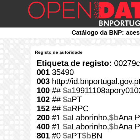
Catálogo da BNP: aces
Registo de autoridade
Etiqueta de registo:
00279c
001
35490
003
http://id.bnportugal.gov.
100
##
$a
19911108apory010
102
##
$a
PT
152
##
$a
RPC
200
#1
$a
Laborinho,
$b
Ana P
400
#1
$a
Laborinho,
$b
Ana P
801
#0
$a
PT
$b
BN