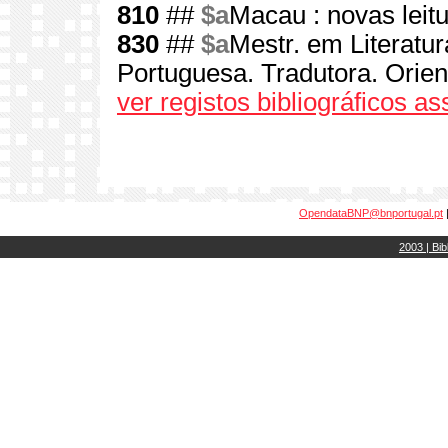
810
##
$a
Macau : novas leit
830
##
$a
Mestr. em Literatur
Portuguesa. Tradutora. Orien
ver registos bibliográficos a
OpendataBNP@bnportugal.pt
2003 | Bib