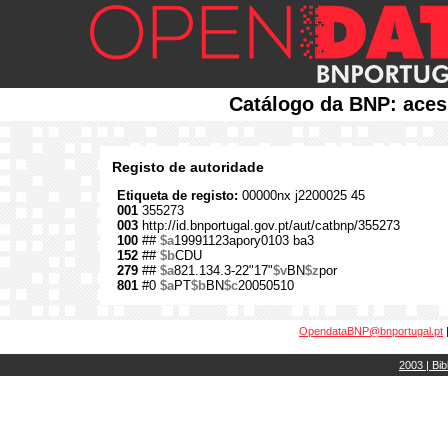
Catálogo da BNP: aces
Registo de autoridade
Etiqueta de registo:
00000nx j2200025 45
001
355273
003
http://id.bnportugal.gov.pt/aut/catbnp/355273
100
##
$a
19991123apory0103 ba3
152
##
$b
CDU
279
##
$a
821.134.3-22"17"
$v
BN
$z
por
801
#0
$a
PT
$b
BN
$c
20050510
OpendataBNP@bnportugal.pt
2003 | Bib