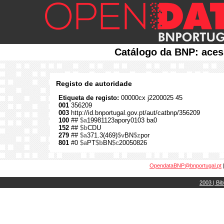
Catálogo da BNP: aces
Registo de autoridade
Etiqueta de registo:
00000cx j2200025 45
001
356209
003
http://id.bnportugal.gov.pt/aut/catbnp/356209
100
##
$a
19981123apory0103 ba0
152
##
$b
CDU
279
##
$a
371.3(469)
$v
BN
$z
por
801
#0
$a
PT
$b
BN
$c
20050826
OpendataBNP@bnportugal.pt
2003 | Bib